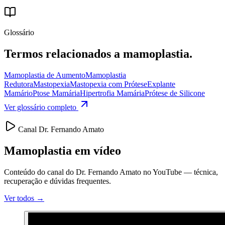
Glossário
Termos relacionados a
mamoplastia
.
Mamoplastia de Aumento
Mamoplastia
Redutora
Mastopexia
Mastopexia com Prótese
Explante
Mamário
Ptose Mamária
Hipertrofia Mamária
Prótese de Silicone
Ver glossário completo
Canal Dr. Fernando Amato
Mamoplastia em vídeo
Conteúdo do canal do Dr. Fernando Amato no YouTube — técnica,
recuperação e dúvidas frequentes.
Ver todos →