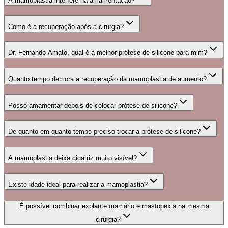
A mamoplastia interfere na amamentação?
Como é a recuperação após a cirurgia?
Dr. Fernando Amato, qual é a melhor prótese de silicone para mim?
Quanto tempo demora a recuperação da mamoplastia de aumento?
Posso amamentar depois de colocar prótese de silicone?
De quanto em quanto tempo preciso trocar a prótese de silicone?
A mamoplastia deixa cicatriz muito visível?
Existe idade ideal para realizar a mamoplastia?
É possível combinar explante mamário e mastopexia na mesma
cirurgia?