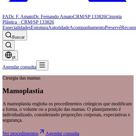
FA
Dr. F. Amato
Dr. Fernando Amato
CRM/SP 133826
Cirurgia
Plástica · CRM/SP 133826
Especialidades
Estrutura
Autoridade
Acompanhamento
Preservé
Recons
Buscar
pt
Agendar consulta
Cirurgia das mamas
Mamoplastia
A mamoplastia engloba os procedimentos cirúrgicos que modificam
a forma, o volume ou a posição das mamas. O planejamento é
individualizado, considerando proporções corporais, expectativas e
segurança.
Ver procedimentos
Agendar consulta