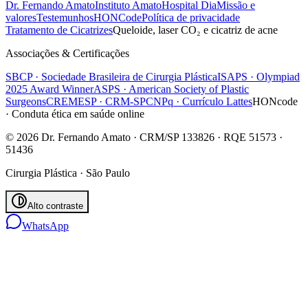
Dr. Fernando Amato
Instituto Amato
Hospital Dia
Missão e
valores
Testemunhos
HONCode
Política de privacidade
Tratamento de Cicatrizes
Queloide, laser CO₂ e cicatriz de acne
Associações & Certificações
SBCP · Sociedade Brasileira de Cirurgia Plástica
ISAPS · Olympiad
2025 Award Winner
ASPS · American Society of Plastic
Surgeons
CREMESP · CRM-SP
CNPq · Currículo Lattes
HONcode
· Conduta ética em saúde online
© 2026 Dr. Fernando Amato · CRM/SP 133826 · RQE 51573 ·
51436
Cirurgia Plástica · São Paulo
Alto contraste
WhatsApp