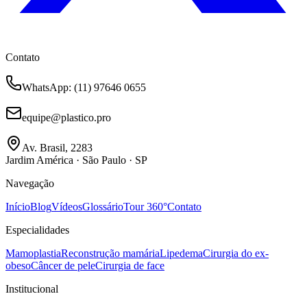
Contato
WhatsApp
: (11) 97646 0655
equipe@plastico.pro
Av. Brasil, 2283
Jardim América · São Paulo · SP
Navegação
Início
Blog
Vídeos
Glossário
Tour 360°
Contato
Especialidades
Mamoplastia
Reconstrução mamária
Lipedema
Cirurgia do ex-
obeso
Câncer de pele
Cirurgia de face
Institucional