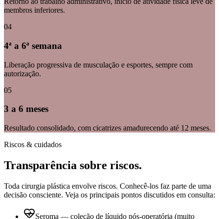
Retorno ao trabalho administrativo, início de atividade física leve de
membros inferiores.
0
4
4ª a 6ª semana
Liberação progressiva de musculação e esportes, sempre com
autorização.
0
5
3 a 6 meses
Resultado consolidado, com cicatrizes amadurecendo até 12 meses.
Riscos & cuidados
Transparência sobre riscos.
Toda cirurgia plástica envolve riscos. Conhecê-los faz parte de uma
decisão consciente. Veja os principais pontos discutidos em consulta:
Seroma — coleção de líquido pós-operatória (muito