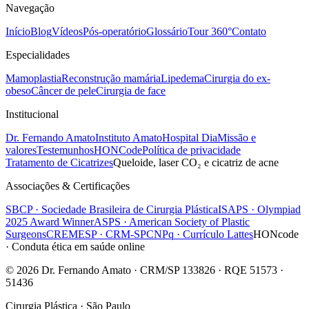
Navegação
Início
Blog
Vídeos
Pós-operatório
Glossário
Tour 360°
Contato
Especialidades
Mamoplastia
Reconstrução mamária
Lipedema
Cirurgia do ex-
obeso
Câncer de pele
Cirurgia de face
Institucional
Dr. Fernando Amato
Instituto Amato
Hospital Dia
Missão e
valores
Testemunhos
HONCode
Política de privacidade
Tratamento de Cicatrizes
Queloide, laser CO₂ e cicatriz de acne
Associações & Certificações
SBCP · Sociedade Brasileira de Cirurgia Plástica
ISAPS · Olympiad
2025 Award Winner
ASPS · American Society of Plastic
Surgeons
CREMESP · CRM-SP
CNPq · Currículo Lattes
HONcode
· Conduta ética em saúde online
© 2026 Dr. Fernando Amato · CRM/SP 133826 · RQE 51573 ·
51436
Cirurgia Plástica · São Paulo