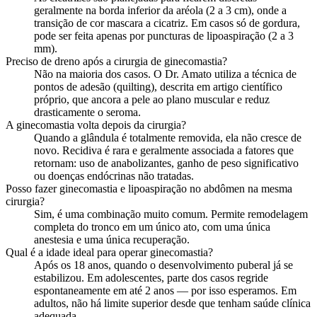
geralmente na borda inferior da aréola (2 a 3 cm), onde a
transição de cor mascara a cicatriz. Em casos só de gordura,
pode ser feita apenas por puncturas de lipoaspiração (2 a 3
mm).
Preciso de dreno após a cirurgia de ginecomastia?
Não na maioria dos casos. O Dr. Amato utiliza a técnica de
pontos de adesão (quilting), descrita em artigo científico
próprio, que ancora a pele ao plano muscular e reduz
drasticamente o seroma.
A ginecomastia volta depois da cirurgia?
Quando a glândula é totalmente removida, ela não cresce de
novo. Recidiva é rara e geralmente associada a fatores que
retornam: uso de anabolizantes, ganho de peso significativo
ou doenças endócrinas não tratadas.
Posso fazer ginecomastia e lipoaspiração no abdômen na mesma
cirurgia?
Sim, é uma combinação muito comum. Permite remodelagem
completa do tronco em um único ato, com uma única
anestesia e uma única recuperação.
Qual é a idade ideal para operar ginecomastia?
Após os 18 anos, quando o desenvolvimento puberal já se
estabilizou. Em adolescentes, parte dos casos regride
espontaneamente em até 2 anos — por isso esperamos. Em
adultos, não há limite superior desde que tenham saúde clínica
adequada.