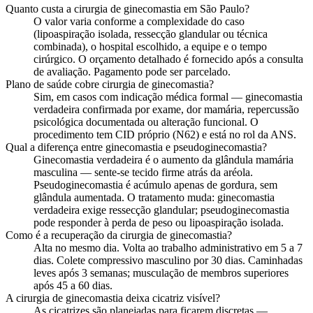
Quanto custa a cirurgia de ginecomastia em São Paulo?
O valor varia conforme a complexidade do caso
(lipoaspiração isolada, ressecção glandular ou técnica
combinada), o hospital escolhido, a equipe e o tempo
cirúrgico. O orçamento detalhado é fornecido após a consulta
de avaliação. Pagamento pode ser parcelado.
Plano de saúde cobre cirurgia de ginecomastia?
Sim, em casos com indicação médica formal — ginecomastia
verdadeira confirmada por exame, dor mamária, repercussão
psicológica documentada ou alteração funcional. O
procedimento tem CID próprio (N62) e está no rol da ANS.
Qual a diferença entre ginecomastia e pseudoginecomastia?
Ginecomastia verdadeira é o aumento da glândula mamária
masculina — sente-se tecido firme atrás da aréola.
Pseudoginecomastia é acúmulo apenas de gordura, sem
glândula aumentada. O tratamento muda: ginecomastia
verdadeira exige ressecção glandular; pseudoginecomastia
pode responder à perda de peso ou lipoaspiração isolada.
Como é a recuperação da cirurgia de ginecomastia?
Alta no mesmo dia. Volta ao trabalho administrativo em 5 a 7
dias. Colete compressivo masculino por 30 dias. Caminhadas
leves após 3 semanas; musculação de membros superiores
após 45 a 60 dias.
A cirurgia de ginecomastia deixa cicatriz visível?
As cicatrizes são planejadas para ficarem discretas —