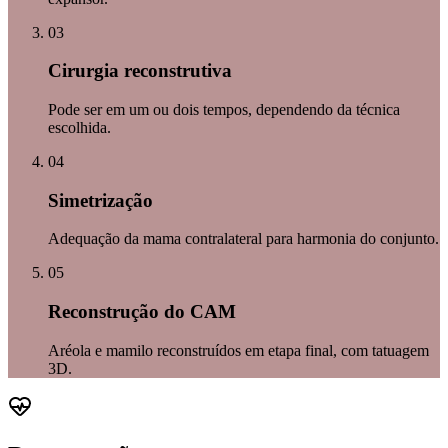
03
Cirurgia reconstrutiva
Pode ser em um ou dois tempos, dependendo da técnica
escolhida.
04
Simetrização
Adequação da mama contralateral para harmonia do conjunto.
05
Reconstrução do CAM
Aréola e mamilo reconstruídos em etapa final, com tatuagem
3D.