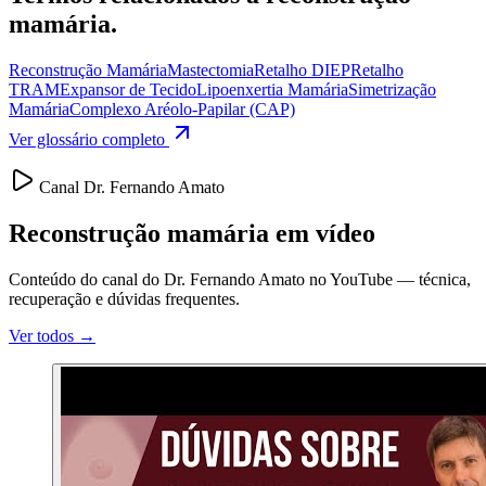
mamária
.
Reconstrução Mamária
Mastectomia
Retalho DIEP
Retalho
TRAM
Expansor de Tecido
Lipoenxertia Mamária
Simetrização
Mamária
Complexo Aréolo-Papilar (CAP)
Ver glossário completo
Canal Dr. Fernando Amato
Reconstrução mamária em vídeo
Conteúdo do canal do Dr. Fernando Amato no YouTube — técnica,
recuperação e dúvidas frequentes.
Ver todos →