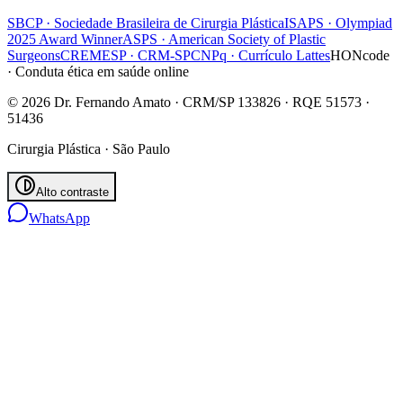
SBCP · Sociedade Brasileira de Cirurgia Plástica
ISAPS · Olympiad
2025 Award Winner
ASPS · American Society of Plastic
Surgeons
CREMESP · CRM-SP
CNPq · Currículo Lattes
HONcode
· Conduta ética em saúde online
© 2026 Dr. Fernando Amato · CRM/SP 133826 · RQE 51573 ·
51436
Cirurgia Plástica · São Paulo
Alto contraste
WhatsApp