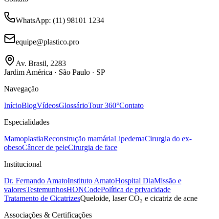
WhatsApp
: (11) 98101 1234
equipe@plastico.pro
Av. Brasil, 2283
Jardim América · São Paulo · SP
Navegação
Início
Blog
Vídeos
Glossário
Tour 360°
Contato
Especialidades
Mamoplastia
Reconstrução mamária
Lipedema
Cirurgia do ex-
obeso
Câncer de pele
Cirurgia de face
Institucional
Dr. Fernando Amato
Instituto Amato
Hospital Dia
Missão e
valores
Testemunhos
HONCode
Política de privacidade
Tratamento de Cicatrizes
Queloide, laser CO₂ e cicatriz de acne
Associações & Certificações