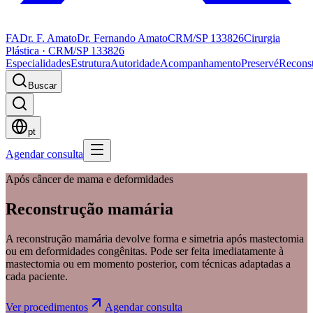
FA
Dr. F. Amato
Dr. Fernando Amato
CRM/SP 133826
Cirurgia
Plástica · CRM/SP 133826
Especialidades
Estrutura
Autoridade
Acompanhamento
Preservé
Recons
Buscar
pt
Agendar consulta
Após câncer de mama e deformidades
Reconstrução mamária
A reconstrução mamária devolve forma e simetria após mastectomia
ou em deformidades congênitas. Pode ser feita imediatamente à
mastectomia ou em momento posterior, com técnicas adaptadas a
cada paciente.
Ver procedimentos
Agendar consulta