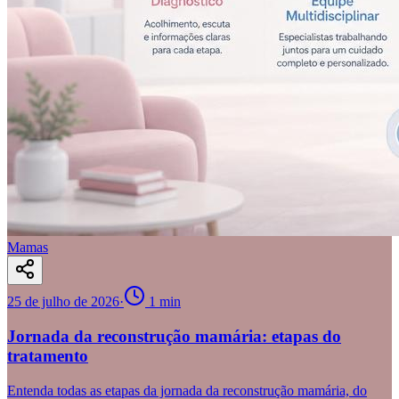
Mamas
25 de julho de 2026
·
1
min
Jornada da reconstrução mamária: etapas do
tratamento
Entenda todas as etapas da jornada da reconstrução mamária, do