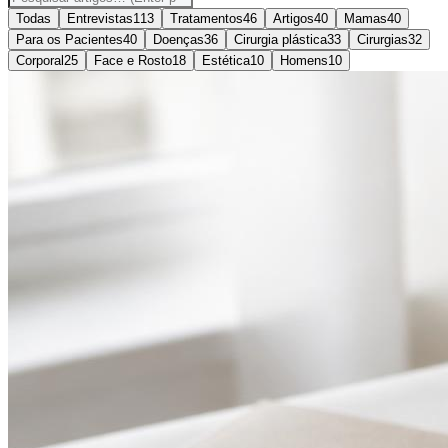
Todas
Entrevistas
113
Tratamentos
46
Artigos
40
Mamas
40
Para os Pacientes
40
Doenças
36
Cirurgia plástica
33
Cirurgias
32
Corporal
25
Face e Rosto
18
Estética
10
Homens
10