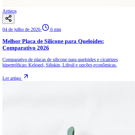
Artigos
04 de julho de 2026
·
6
min
Melhor Placa de Silicone para Queloides:
Comparativo 2026
Comparativo de placas de silicone para queloides e cicatrizes
hipertróficas: Kelogel, Siliskin, Lifesil e opções econômicas.
Ler artigo