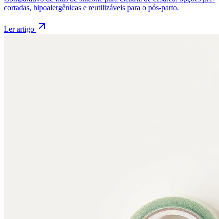
cortadas, hipoalergênicas e reutilizáveis para o pós-parto.
Ler artigo