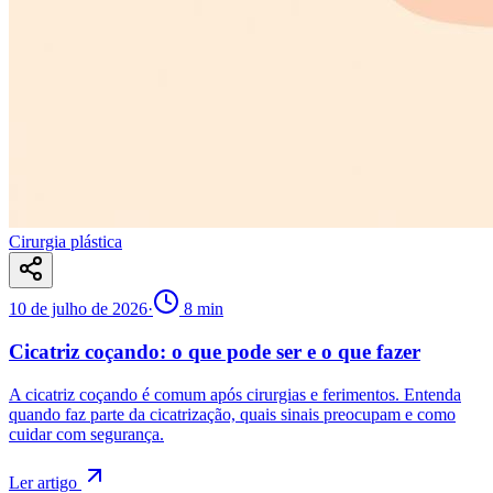
Cirurgia plástica
10 de julho de 2026
·
8
min
Cicatriz coçando: o que pode ser e o que fazer
A cicatriz coçando é comum após cirurgias e ferimentos. Entenda
quando faz parte da cicatrização, quais sinais preocupam e como
cuidar com segurança.
Ler artigo