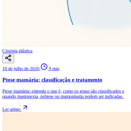
Cirurgia plástica
10 de julho de 2026
·
9
min
Ptose mamária: classificação e tratamento
Ptose mamária: entenda o que é, como os graus são classificados e
quando mastopexia, prótese ou mamoplastia podem ser indicadas.
Ler artigo