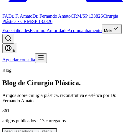
FA
Dr. F. Amato
Dr. Fernando Amato
CRM/SP 133826
Cirurgia
Plástica · CRM/SP 133826
Especialidades
Estrutura
Autoridade
Acompanhamento
Mais
ja
Agendar consulta
Blog
Blog de
Cirurgia Plástica.
Artigos sobre cirurgia plástica, reconstrutiva e estética por Dr.
Fernando Amato.
861
artigos publicados
· 13 carregados