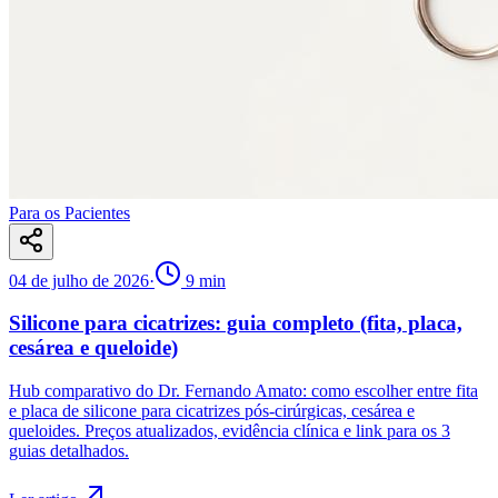
Para os Pacientes
04 de julho de 2026
·
9
min
Silicone para cicatrizes: guia completo (fita, placa,
cesárea e queloide)
Hub comparativo do Dr. Fernando Amato: como escolher entre fita
e placa de silicone para cicatrizes pós-cirúrgicas, cesárea e
queloides. Preços atualizados, evidência clínica e link para os 3
guias detalhados.