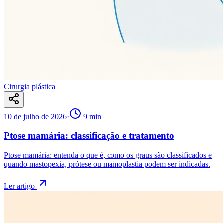
Cirurgia plástica
10 de julho de 2026
·
9
min
Ptose mamária: classificação e tratamento
Ptose mamária: entenda o que é, como os graus são classificados e
quando mastopexia, prótese ou mamoplastia podem ser indicadas.
Ler artigo