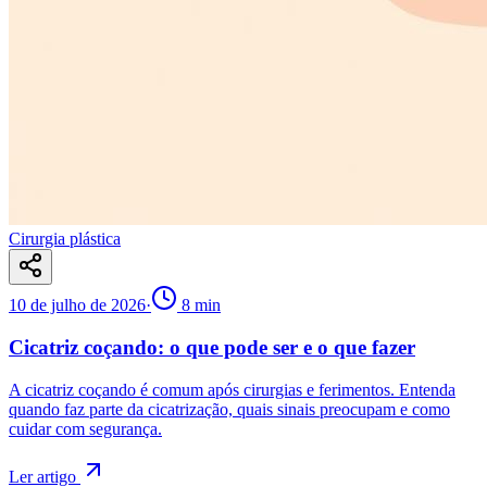
Cirurgia plástica
10 de julho de 2026
·
8
min
Cicatriz coçando: o que pode ser e o que fazer
A cicatriz coçando é comum após cirurgias e ferimentos. Entenda
quando faz parte da cicatrização, quais sinais preocupam e como
cuidar com segurança.
Ler artigo