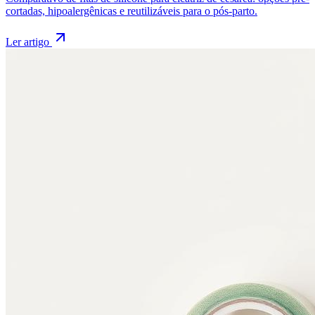
cortadas, hipoalergênicas e reutilizáveis para o pós-parto.
Ler artigo