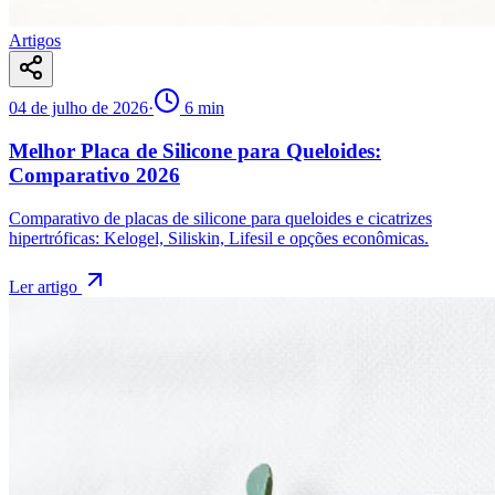
Artigos
04 de julho de 2026
·
6
min
Melhor Placa de Silicone para Queloides:
Comparativo 2026
Comparativo de placas de silicone para queloides e cicatrizes
hipertróficas: Kelogel, Siliskin, Lifesil e opções econômicas.
Ler artigo