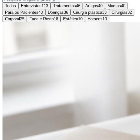
Todas
Entrevistas
113
Tratamentos
46
Artigos
40
Mamas
40
Para os Pacientes
40
Doenças
36
Cirurgia plástica
33
Cirurgias
32
Corporal
25
Face e Rosto
18
Estética
10
Homens
10