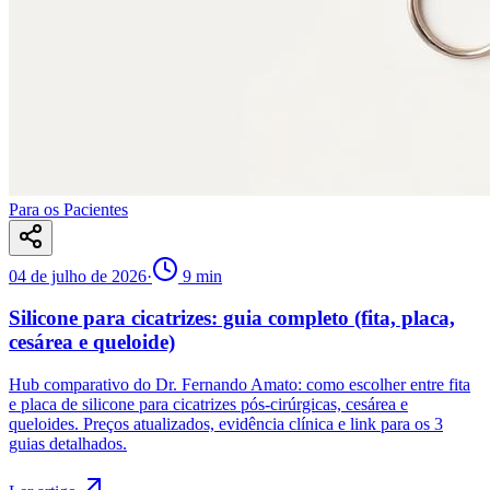
Para os Pacientes
04 de julho de 2026
·
9
min
Silicone para cicatrizes: guia completo (fita, placa,
cesárea e queloide)
Hub comparativo do Dr. Fernando Amato: como escolher entre fita
e placa de silicone para cicatrizes pós-cirúrgicas, cesárea e
queloides. Preços atualizados, evidência clínica e link para os 3
guias detalhados.