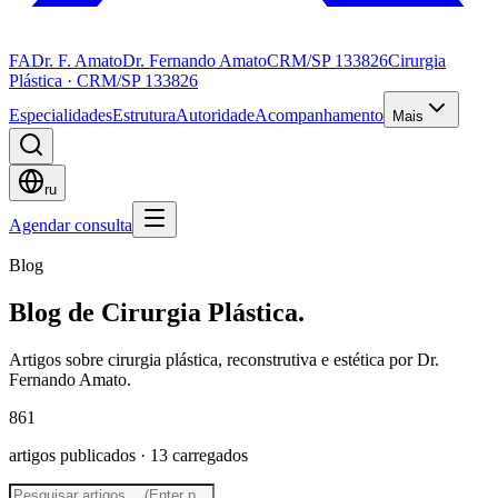
FA
Dr. F. Amato
Dr. Fernando Amato
CRM/SP 133826
Cirurgia
Plástica · CRM/SP 133826
Especialidades
Estrutura
Autoridade
Acompanhamento
Mais
ru
Agendar consulta
Blog
Blog de
Cirurgia Plástica.
Artigos sobre cirurgia plástica, reconstrutiva e estética por Dr.
Fernando Amato.
861
artigos publicados
· 13 carregados