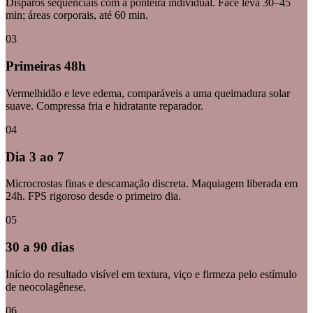
Disparos sequenciais com a ponteira individual. Face leva 30–45
min; áreas corporais, até 60 min.
0
3
Primeiras 48h
Vermelhidão e leve edema, comparáveis a uma queimadura solar
suave. Compressa fria e hidratante reparador.
0
4
Dia 3 ao 7
Microcrostas finas e descamação discreta. Maquiagem liberada em
24h. FPS rigoroso desde o primeiro dia.
0
5
30 a 90 dias
Início do resultado visível em textura, viço e firmeza pelo estímulo
de neocolagênese.
0
6