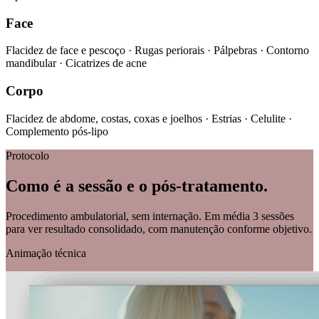
Face
Flacidez de face e pescoço · Rugas periorais · Pálpebras · Contorno
mandibular · Cicatrizes de acne
Corpo
Flacidez de abdome, costas, coxas e joelhos · Estrias · Celulite ·
Complemento pós-lipo
Protocolo
Como é a sessão e o pós-tratamento.
Procedimento ambulatorial, sem internação. Em média 3 sessões
para ver resultado consolidado, com manutenção conforme objetivo.
Animação técnica