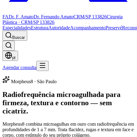
FA
Dr. F. Amato
Dr. Fernando Amato
CRM/SP 133826
Cirurgia
Plástica · CRM/SP 133826
Especialidades
Estrutura
Autoridade
Acompanhamento
Preservé
Recons
Buscar
pt
Agendar consulta
Morpheus8 · São Paulo
Radiofrequência microagulhada para
firmeza, textura e contorno — sem
cicatriz.
Morpheus8 combina microagulhas em ouro com radiofrequência em
profundidades de 1 a 7 mm. Trata flacidez, rugas e textura em face e
corpo, com estímulo do seu próprio colágeno.