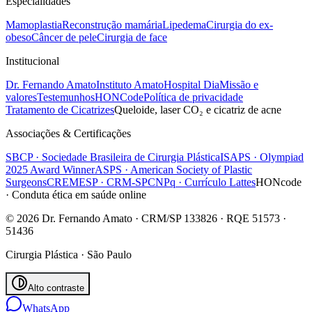
Especialidades
Mamoplastia
Reconstrução mamária
Lipedema
Cirurgia do ex-
obeso
Câncer de pele
Cirurgia de face
Institucional
Dr. Fernando Amato
Instituto Amato
Hospital Dia
Missão e
valores
Testemunhos
HONCode
Política de privacidade
Tratamento de Cicatrizes
Queloide, laser CO₂ e cicatriz de acne
Associações & Certificações
SBCP · Sociedade Brasileira de Cirurgia Plástica
ISAPS · Olympiad
2025 Award Winner
ASPS · American Society of Plastic
Surgeons
CREMESP · CRM-SP
CNPq · Currículo Lattes
HONcode
· Conduta ética em saúde online
© 2026 Dr. Fernando Amato · CRM/SP 133826 · RQE 51573 ·
51436
Cirurgia Plástica · São Paulo
Alto contraste
WhatsApp