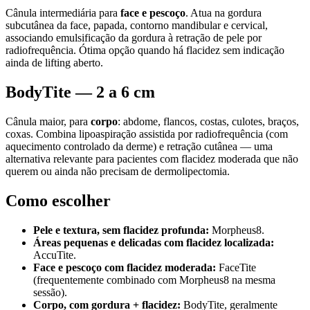
Cânula intermediária para
face e pescoço
. Atua na gordura
subcutânea da face, papada, contorno mandibular e cervical,
associando emulsificação da gordura à retração de pele por
radiofrequência. Ótima opção quando há flacidez sem indicação
ainda de lifting aberto.
BodyTite — 2 a 6 cm
Cânula maior, para
corpo
: abdome, flancos, costas, culotes, braços,
coxas. Combina lipoaspiração assistida por radiofrequência (com
aquecimento controlado da derme) e retração cutânea — uma
alternativa relevante para pacientes com flacidez moderada que não
querem ou ainda não precisam de dermolipectomia.
Como escolher
Pele e textura, sem flacidez profunda:
Morpheus8.
Áreas pequenas e delicadas com flacidez localizada:
AccuTite.
Face e pescoço com flacidez moderada:
FaceTite
(frequentemente combinado com Morpheus8 na mesma
sessão).
Corpo, com gordura + flacidez:
BodyTite, geralmente