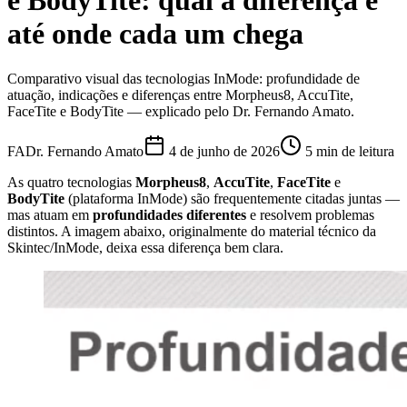
e BodyTite: qual a diferença e
até onde cada um chega
Comparativo visual das tecnologias InMode: profundidade de
atuação, indicações e diferenças entre Morpheus8, AccuTite,
FaceTite e BodyTite — explicado pelo Dr. Fernando Amato.
FA
Dr. Fernando Amato
4 de junho de 2026
5 min de leitura
As quatro tecnologias
Morpheus8
,
AccuTite
,
FaceTite
e
BodyTite
(plataforma InMode) são frequentemente citadas juntas —
mas atuam em
profundidades diferentes
e resolvem problemas
distintos. A imagem abaixo, originalmente do material técnico da
Skintec/InMode, deixa essa diferença bem clara.