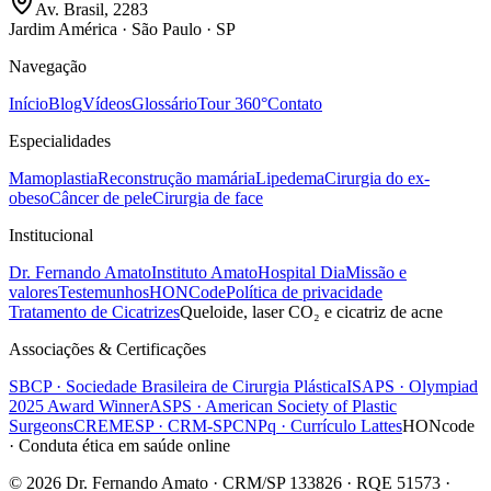
Av. Brasil, 2283
Jardim América · São Paulo · SP
Navegação
Início
Blog
Vídeos
Glossário
Tour 360°
Contato
Especialidades
Mamoplastia
Reconstrução mamária
Lipedema
Cirurgia do ex-
obeso
Câncer de pele
Cirurgia de face
Institucional
Dr. Fernando Amato
Instituto Amato
Hospital Dia
Missão e
valores
Testemunhos
HONCode
Política de privacidade
Tratamento de Cicatrizes
Queloide, laser CO₂ e cicatriz de acne
Associações & Certificações
SBCP · Sociedade Brasileira de Cirurgia Plástica
ISAPS · Olympiad
2025 Award Winner
ASPS · American Society of Plastic
Surgeons
CREMESP · CRM-SP
CNPq · Currículo Lattes
HONcode
· Conduta ética em saúde online
© 2026 Dr. Fernando Amato · CRM/SP 133826 · RQE 51573 ·