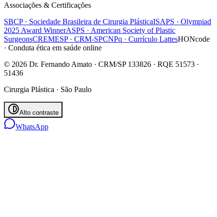
Associações & Certificações
SBCP · Sociedade Brasileira de Cirurgia Plástica
ISAPS · Olympiad
2025 Award Winner
ASPS · American Society of Plastic
Surgeons
CREMESP · CRM-SP
CNPq · Currículo Lattes
HONcode
· Conduta ética em saúde online
© 2026 Dr. Fernando Amato · CRM/SP 133826 · RQE 51573 ·
51436
Cirurgia Plástica · São Paulo
Alto contraste
WhatsApp