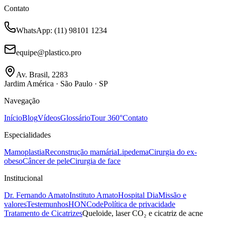
Contato
WhatsApp
: (11) 98101 1234
equipe@plastico.pro
Av. Brasil, 2283
Jardim América · São Paulo · SP
Navegação
Início
Blog
Vídeos
Glossário
Tour 360°
Contato
Especialidades
Mamoplastia
Reconstrução mamária
Lipedema
Cirurgia do ex-
obeso
Câncer de pele
Cirurgia de face
Institucional
Dr. Fernando Amato
Instituto Amato
Hospital Dia
Missão e
valores
Testemunhos
HONCode
Política de privacidade
Tratamento de Cicatrizes
Queloide, laser CO₂ e cicatriz de acne