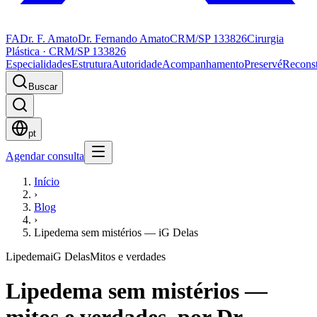
FA
Dr. F. Amato
Dr. Fernando Amato
CRM/SP 133826
Cirurgia
Plástica · CRM/SP 133826
Especialidades
Estrutura
Autoridade
Acompanhamento
Preservé
Recons
Buscar
pt
Agendar consulta
Início
›
Blog
›
Lipedema sem mistérios — iG Delas
Lipedema
iG Delas
Mitos e verdades
Lipedema sem mistérios —