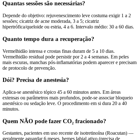
Quantas sessões são necessárias?
Depende do objetivo: rejuvenescimento leve costuma exigir 1 a 2
sessões; cicatriz de acne moderada, 3 a 5; cicatriz
hipertrófica/queloide ou estria, 4 a 6. Intervalo médio: 30 a 60 dias.
Quanto tempo dura a recuperação?
Vermelhidão intensa e crostas finas duram de 5 a 10 dias.
Vermelhidão residual pode persistir por 2 a 4 semanas. Em peles
mais escuras, manchas pós-inflamatórias podem aparecer e precisam
de protocolo de prevenção.
Dói? Precisa de anestesia?
Aplica-se anestésico tópico 45 a 60 minutos antes. Em áreas
extensas ou parâmetros mais profundos, pode-se associar bloqueio
anestésico ou sedação leve. O procedimento em si dura 20 a 40
minutos.
Quem NÃO pode fazer CO₂ fracionado?
Gestantes, pacientes em uso recente de isotretinoína (Roacutan) —
geralmente aguardar 6 meses, herpes labial ativo (precisa de