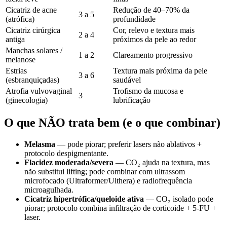
Cicatriz de acne
Redução de 40–70% da
3 a 5
(atrófica)
profundidade
Cicatriz cirúrgica
Cor, relevo e textura mais
2 a 4
antiga
próximos da pele ao redor
Manchas solares /
1 a 2
Clareamento progressivo
melanose
Estrias
Textura mais próxima da pele
3 a 6
(esbranquiçadas)
saudável
Atrofia vulvovaginal
Trofismo da mucosa e
3
(ginecologia)
lubrificação
O que NÃO trata bem (e o que combinar)
Melasma
— pode piorar; preferir lasers não ablativos +
protocolo despigmentante.
Flacidez moderada/severa
— CO₂ ajuda na textura, mas
não substitui lifting; pode combinar com ultrassom
microfocado (Ultraformer/Ulthera) e radiofrequência
microagulhada.
Cicatriz hipertrófica/queloide ativa
— CO₂ isolado pode
piorar; protocolo combina infiltração de corticoide + 5-FU +
laser.