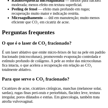
Radiofrequência microagulhada
— melhor para flacidez
moderada; menos efeito em textura superficial.
Peeling de fenol
— efeito mais profundo em rugas;
recuperação muito maior e indicação restrita.
Microagulhamento
— útil em manutenção; muito menos
eficiente que CO₂ em cicatriz de acne.
Perguntas frequentes
O que é o laser de CO₂ fracionado?
É um laser ablativo que emite micro-feixes de luz na pele em padrão
fracionado (microcolunas), promovendo evaporação controlada e
estímulo profundo de colágeno. A pele ao redor das microcolunas
fica intacta, o que acelera a recuperação em relação ao CO₂
totalmente ablativo.
Para que serve o CO₂ fracionado?
Cicatrizes de acne, cicatrizes cirúrgicas, manchas (melanose solar,
sardas), rugas finas peri-orais e periorbitais, flacidez leve, textura
irregular, poros dilatados e estrias. Em ginecologia, também trata
atrofia vulvovaginal.