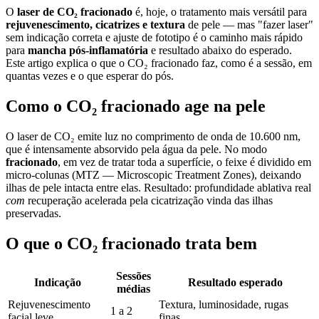
O
laser de CO₂ fracionado
é, hoje, o tratamento mais versátil para
rejuvenescimento, cicatrizes e textura
de pele — mas "fazer laser"
sem indicação correta e ajuste de fototipo é o caminho mais rápido
para
mancha pós-inflamatória
e resultado abaixo do esperado.
Este artigo explica o que o CO₂ fracionado faz, como é a sessão, em
quantas vezes e o que esperar do pós.
Como o CO₂ fracionado age na pele
O laser de CO₂ emite luz no comprimento de onda de 10.600 nm,
que é intensamente absorvido pela água da pele. No modo
fracionado
, em vez de tratar toda a superfície, o feixe é dividido em
micro-colunas (MTZ — Microscopic Treatment Zones), deixando
ilhas de pele intacta entre elas. Resultado: profundidade ablativa real
com
recuperação acelerada pela cicatrização vinda das ilhas
preservadas.
O que o CO₂ fracionado trata bem
Sessões
Indicação
Resultado esperado
médias
Rejuvenescimento
Textura, luminosidade, rugas
1 a 2
facial leve
finas