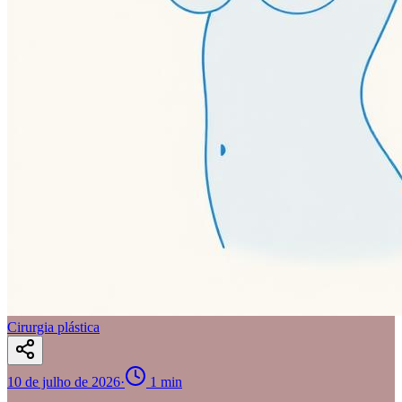
Cirurgia plástica
10 de julho de 2026
·
1
min