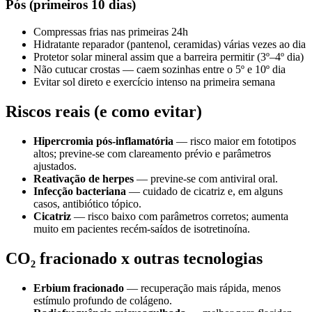
Pós (primeiros 10 dias)
Compressas frias nas primeiras 24h
Hidratante reparador (pantenol, ceramidas) várias vezes ao dia
Protetor solar mineral assim que a barreira permitir (3º–4º dia)
Não cutucar crostas — caem sozinhas entre o 5º e 10º dia
Evitar sol direto e exercício intenso na primeira semana
Riscos reais (e como evitar)
Hipercromia pós-inflamatória
— risco maior em fototipos
altos; previne-se com clareamento prévio e parâmetros
ajustados.
Reativação de herpes
— previne-se com antiviral oral.
Infecção bacteriana
— cuidado de cicatriz e, em alguns
casos, antibiótico tópico.
Cicatriz
— risco baixo com parâmetros corretos; aumenta
muito em pacientes recém-saídos de isotretinoína.
CO₂ fracionado x outras tecnologias
Erbium fracionado
— recuperação mais rápida, menos
estímulo profundo de colágeno.