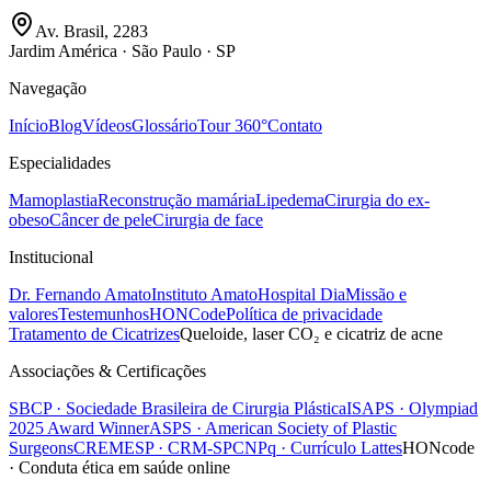
Av. Brasil, 2283
Jardim América · São Paulo · SP
Navegação
Início
Blog
Vídeos
Glossário
Tour 360°
Contato
Especialidades
Mamoplastia
Reconstrução mamária
Lipedema
Cirurgia do ex-
obeso
Câncer de pele
Cirurgia de face
Institucional
Dr. Fernando Amato
Instituto Amato
Hospital Dia
Missão e
valores
Testemunhos
HONCode
Política de privacidade
Tratamento de Cicatrizes
Queloide, laser CO₂ e cicatriz de acne
Associações & Certificações
SBCP · Sociedade Brasileira de Cirurgia Plástica
ISAPS · Olympiad
2025 Award Winner
ASPS · American Society of Plastic
Surgeons
CREMESP · CRM-SP
CNPq · Currículo Lattes
HONcode
· Conduta ética em saúde online