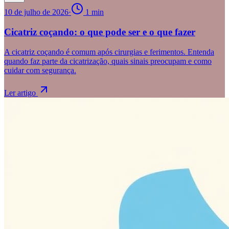
10 de julho de 2026
·
1
min
Cicatriz coçando: o que pode ser e o que fazer
A cicatriz coçando é comum após cirurgias e ferimentos. Entenda
quando faz parte da cicatrização, quais sinais preocupam e como
cuidar com segurança.
Ler artigo