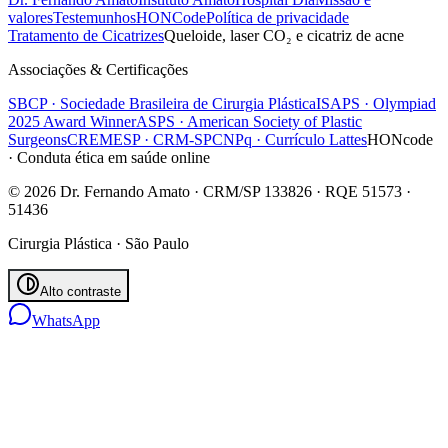
valores
Testemunhos
HONCode
Política de privacidade
Tratamento de Cicatrizes
Queloide, laser CO₂ e cicatriz de acne
Associações & Certificações
SBCP · Sociedade Brasileira de Cirurgia Plástica
ISAPS · Olympiad
2025 Award Winner
ASPS · American Society of Plastic
Surgeons
CREMESP · CRM-SP
CNPq · Currículo Lattes
HONcode
· Conduta ética em saúde online
© 2026 Dr. Fernando Amato · CRM/SP 133826 · RQE 51573 ·
51436
Cirurgia Plástica · São Paulo
Alto contraste
WhatsApp