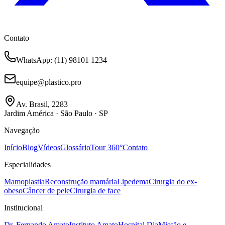
Contato
WhatsApp
: (11) 98101 1234
equipe@plastico.pro
Av. Brasil, 2283
Jardim América · São Paulo · SP
Navegação
Início
Blog
Vídeos
Glossário
Tour 360°
Contato
Especialidades
Mamoplastia
Reconstrução mamária
Lipedema
Cirurgia do ex-
obeso
Câncer de pele
Cirurgia de face
Institucional
Dr. Fernando Amato
Instituto Amato
Hospital Dia
Missão e