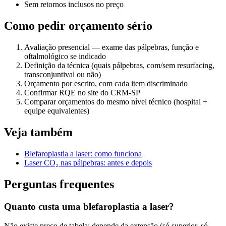
Sem retornos inclusos no preço
Como pedir orçamento sério
Avaliação presencial — exame das pálpebras, função e
oftalmológico se indicado
Definição da técnica (quais pálpebras, com/sem resurfacing,
transconjuntival ou não)
Orçamento por escrito, com cada item discriminado
Confirmar RQE no site do CRM-SP
Comparar orçamentos do mesmo nível técnico (hospital +
equipe equivalentes)
Veja também
Blefaroplastia a laser: como funciona
Laser CO₂ nas pálpebras: antes e depois
Perguntas frequentes
Quanto custa uma blefaroplastia a laser?
Não existe preço de tabela: depende da extensão (só superior, só