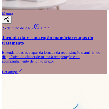
Mamas
25 de julho de 2026
·
1
min
Jornada da reconstrução mamária: etapas do
tratamento
Entenda todas as etapas da jornada da reconstrução mamária, do
diagnóstico do câncer de mama à recuperação e ao
acompanhamento de longo prazo.
Ler artigo