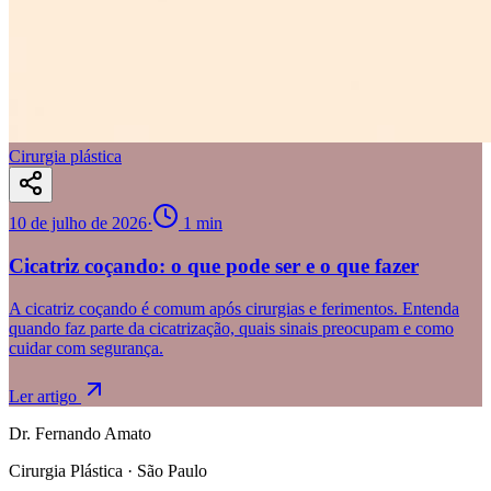
Cirurgia plástica
10 de julho de 2026
·
1
min
Cicatriz coçando: o que pode ser e o que fazer
A cicatriz coçando é comum após cirurgias e ferimentos. Entenda
quando faz parte da cicatrização, quais sinais preocupam e como
cuidar com segurança.
Ler artigo
Dr. Fernando Amato
Cirurgia Plástica · São Paulo