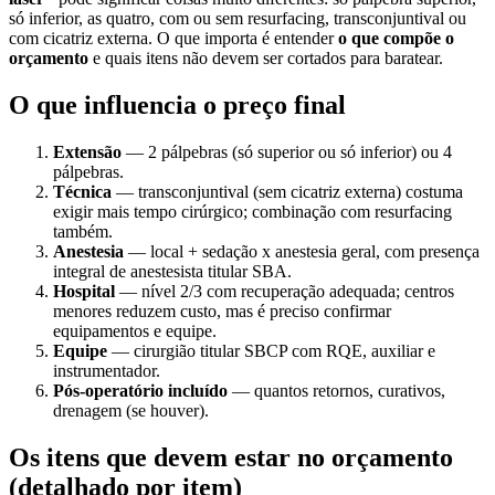
só inferior, as quatro, com ou sem resurfacing, transconjuntival ou
com cicatriz externa. O que importa é entender
o que compõe o
orçamento
e quais itens não devem ser cortados para baratear.
O que influencia o preço final
Extensão
— 2 pálpebras (só superior ou só inferior) ou 4
pálpebras.
Técnica
— transconjuntival (sem cicatriz externa) costuma
exigir mais tempo cirúrgico; combinação com resurfacing
também.
Anestesia
— local + sedação x anestesia geral, com presença
integral de anestesista titular SBA.
Hospital
— nível 2/3 com recuperação adequada; centros
menores reduzem custo, mas é preciso confirmar
equipamentos e equipe.
Equipe
— cirurgião titular SBCP com RQE, auxiliar e
instrumentador.
Pós-operatório incluído
— quantos retornos, curativos,
drenagem (se houver).
Os itens que devem estar no orçamento
(detalhado por item)