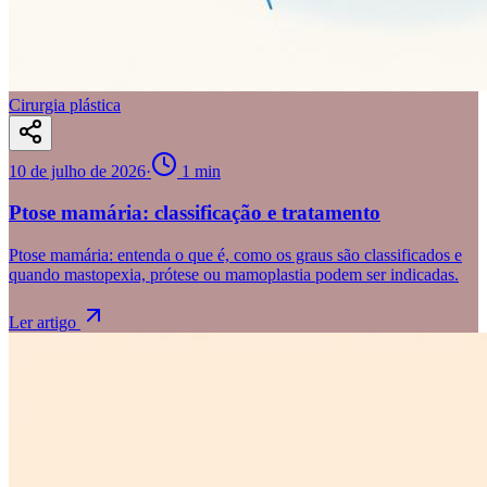
Cirurgia plástica
10 de julho de 2026
·
1
min
Ptose mamária: classificação e tratamento
Ptose mamária: entenda o que é, como os graus são classificados e
quando mastopexia, prótese ou mamoplastia podem ser indicadas.
Ler artigo