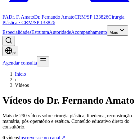
FA
Dr. F. Amato
Dr. Fernando Amato
CRM/SP 133826
Cirurgia
Plástica · CRM/SP 133826
Especialidades
Estrutura
Autoridade
Acompanhamento
Mais
pt
Agendar consulta
Início
›
Vídeos
Vídeos do Dr. Fernando Amato
Mais de 290 vídeos sobre cirurgia plástica, lipedema, reconstrução
mamária, pós-operatório e estética. Conteúdo educativo direto do
consultório.
0
vídeos
Inscrever-se no canal ↗