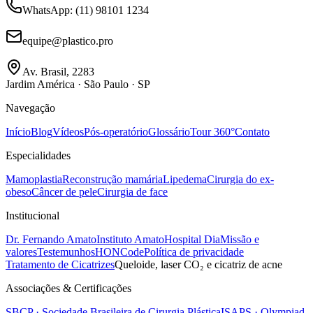
WhatsApp
: (11) 98101 1234
equipe@plastico.pro
Av. Brasil, 2283
Jardim América · São Paulo · SP
Navegação
Início
Blog
Vídeos
Pós-operatório
Glossário
Tour 360°
Contato
Especialidades
Mamoplastia
Reconstrução mamária
Lipedema
Cirurgia do ex-
obeso
Câncer de pele
Cirurgia de face
Institucional
Dr. Fernando Amato
Instituto Amato
Hospital Dia
Missão e
valores
Testemunhos
HONCode
Política de privacidade
Tratamento de Cicatrizes
Queloide, laser CO₂ e cicatriz de acne
Associações & Certificações
SBCP · Sociedade Brasileira de Cirurgia Plástica
ISAPS · Olympiad