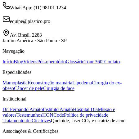
WhatsApp
: (11) 98101 1234
equipe@plastico.pro
Av. Brasil, 2283
Jardim América · São Paulo · SP
Navegação
Início
Blog
Vídeos
Pós-operatório
Glossário
Tour 360°
Contato
Especialidades
Mamoplastia
Reconstrução mamária
Lipedema
Cirurgia do ex-
obeso
Câncer de pele
Cirurgia de face
Institucional
Dr. Fernando Amato
Instituto Amato
Hospital Dia
Missão e
valores
Testemunhos
HONCode
Política de privacidade
Tratamento de Cicatrizes
Queloide, laser CO₂ e cicatriz de acne
Associações & Certificações